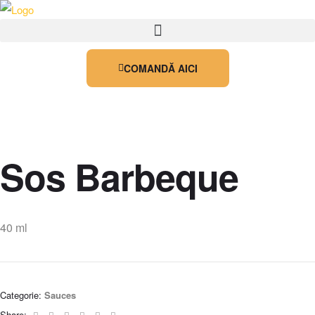
COMANDĂ AICI
Sos Barbeque
40 ml
Categorie:
Sauces
Facebook
Twitter
Linkedin
Google+
Pinterest
Email
Share: