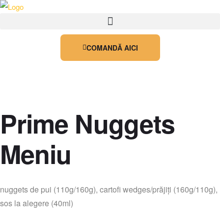
COMANDĂ AICI
Prime Nuggets
Meniu
nuggets de pui (110g/160g), cartofi wedges/prăjiți (160g/110g),
sos la alegere (40ml)