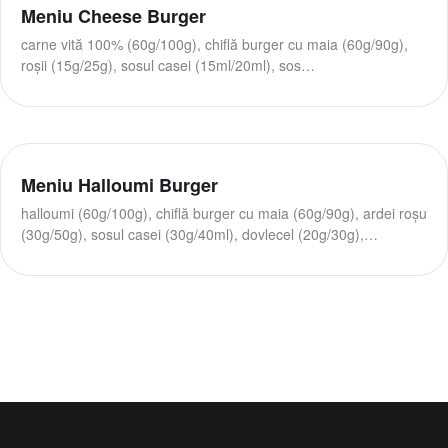
Meniu Cheese Burger
carne vită 100% (60g/100g), chiflă burger cu maia (60g/90g),
roșii (15g/25g), sosul casei (15ml/20ml), sos…
Meniu Halloumi Burger
halloumi (60g/100g), chiflă burger cu maia (60g/90g), ardei roșu
(30g/50g), sosul casei (30g/40ml), dovlecel (20g/30g),…