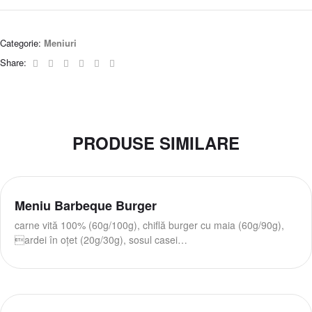
Categorie:
Meniuri
Facebook
Twitter
Linkedin
Google+
Pinterest
Email
Share:
PRODUSE SIMILARE
Meniu Barbeque Burger
carne vită 100% (60g/100g), chiflă burger cu maia (60g/90g),
ardei în oțet (20g/30g), sosul casei…