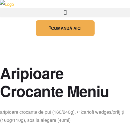
COMANDĂ AICI
Aripioare
Crocante Meniu
aripioare crocante de pui (160/240g), cartofi wedges/prăjiți
(160g/110g), sos la alegere (40ml)