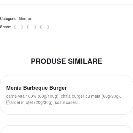
Categorie:
Meniuri
Facebook
Twitter
Linkedin
Google+
Pinterest
Email
Share:
PRODUSE SIMILARE
Meniu Barbeque Burger
carne vită 100% (60g/100g), chiflă burger cu maia (60g/90g),
ardei în oțet (20g/30g), sosul casei…