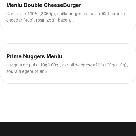
Meniu Double CheeseBurger
Carne vită 100% (2X60g), chiflă burger cu maia (90g), brânză
cheddar (40g), roșii (25g), bacon…
Prime Nuggets Meniu
nuggets de pui (110g/160g), cartofi wedges/prăjiți (160g/110g),
sos la alegere (40ml)